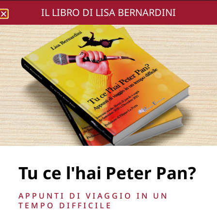
IL LIBRO DI LISA BERNARDINI
Lisa Bernardini
POST-EVENTO-2025
Tu ce l'hai Peter Pan?
La Direzione stabilisce insindacabilmente di inserire,
APPUNTI DI VIAGGIO IN UN
rimuovere, oscurare, modificare, immagini e testi del sito, a
TEMPO DIFFICILE
propria discrezione.