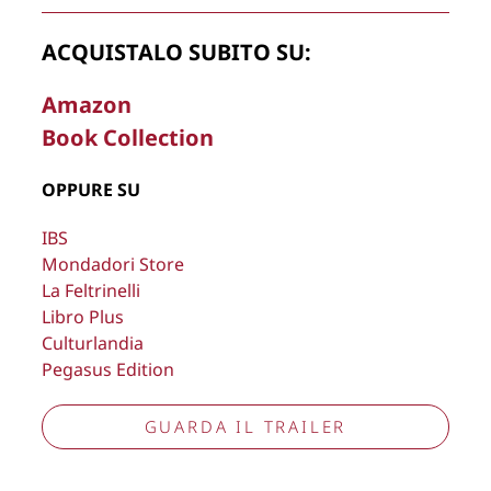
Copyright © 2026
Lisa Bernardini
– P.IVA 14910741009
ACQUISTALO SUBITO SU:
Cookie Policy
Privacy Policy
Aggiorna preferenze tracciamento
Amazon
Book Collection
OPPURE SU
IBS
Mondadori Store
La Feltrinelli
Libro Plus
Culturlandia
Pegasus Edition
GUARDA IL TRAILER