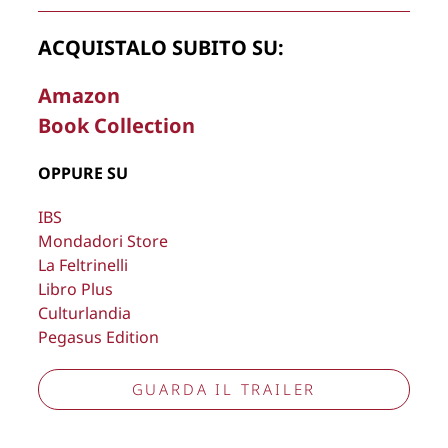
ACQUISTALO SUBITO SU:
La Direzione stabilisce insindacabilmente di inserire,
Amazon
rimuovere, oscurare, modificare, immagini e testi del sito, a
Book Collection
propria discrezione.
Copyright © 2026
Lisa Bernardini
– P.IVA 14910741009
OPPURE SU
Cookie Policy
Privacy Policy
IBS
Aggiorna preferenze tracciamento
Mondadori Store
La Feltrinelli
Libro Plus
Culturlandia
Pegasus Edition
GUARDA IL TRAILER