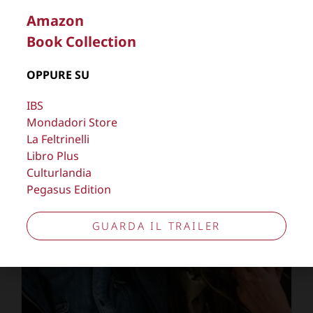
Amazon
Book Collection
OPPURE SU
FRANCO FONTANA e QFF ad
IBS
ORBETELLO
Mondadori Store
La Feltrinelli
Libro Plus
18 AGOSTO 2017
Culturlandia
Pegasus Edition
GUARDA IL TRAILER