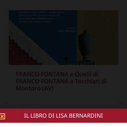
FRANCO FONTANA e Quelli di
FRANCO FONTANA a Torchiati di
Montoro (AV)
2 MAGGIO 2018
IL LIBRO DI LISA BERNARDINI