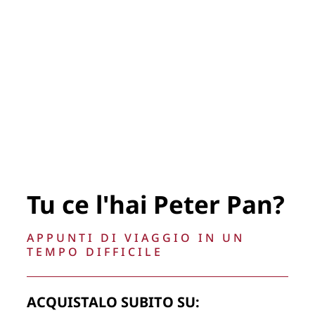
In mostra a Santa Sofia con
Franco Fontana e QFF
Tu ce l'hai Peter Pan?
29 SETTEMBRE 2017
APPUNTI DI VIAGGIO IN UN
TEMPO DIFFICILE
ACQUISTALO SUBITO SU: