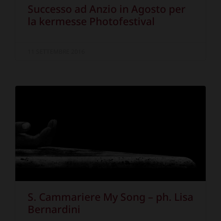
Successo ad Anzio in Agosto per
la kermesse Photofestival
11 SETTEMBRE 2016
S. Cammariere My Song – ph. Lisa
Bernardini