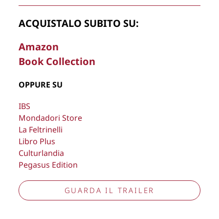
La Direzione stabilisce insindacabilmente di inserire,
ACQUISTALO SUBITO SU:
rimuovere, oscurare, modificare, immagini e testi del sito, a
propria discrezione.
Amazon
Book Collection
Copyright © 2026
Lisa Bernardini
– P.IVA 14910741009
Cookie Policy
Privacy Policy
OPPURE SU
Aggiorna preferenze tracciamento
IBS
Mondadori Store
La Feltrinelli
Libro Plus
Culturlandia
Pegasus Edition
GUARDA IL TRAILER