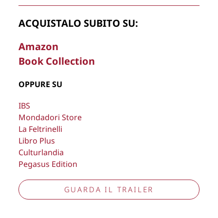
ACQUISTALO SUBITO SU:
Amazon
Book Collection
La Direzione stabilisce insindacabilmente di inserire,
rimuovere, oscurare, modificare, immagini e testi del sito, a
OPPURE SU
propria discrezione.
IBS
Copyright © 2026
Lisa Bernardini
– P.IVA 14910741009
Mondadori Store
Cookie Policy
Privacy Policy
La Feltrinelli
Aggiorna preferenze tracciamento
Libro Plus
Culturlandia
Pegasus Edition
GUARDA IL TRAILER