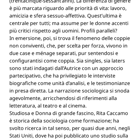
(trentacinque-sessant’anni). La differenza di genere
è più marcata riguardo alle priorità di vita: lavoro,
amicizia e sfera sessuo-affettiva. Quest’ultima è
centrale per tutti; ma assume per le donne accenti
più critici rispetto agli uomini. Profili paralleli?
In emersione, poi, si trova il fenomeno delle coppie
non conviventi, che, per scelta per forza, vivono in
due case e ménage separati, pur sentendosi e
configurantisi come coppia. Sia singles, sia laters
sono stati indagati dall’Autrice con un approccio
partecipativo, che ha privilegiato le interviste
biografiche come unità d’analisi, e le testimonianze
in presa diretta. La narrazione sociologica si snoda
agevolmente, arricchendosi di riferimenti alla
letteratura, al teatro e al cinema.
Studiosa e Donna di grande fascino, Rita Caccamo
è storica della sociologia come formazione; ha
svolto ricerca in tal senso, per quasi due anni, negli
Stati Uniti, dove ha poi pubblicato uno studio sulla