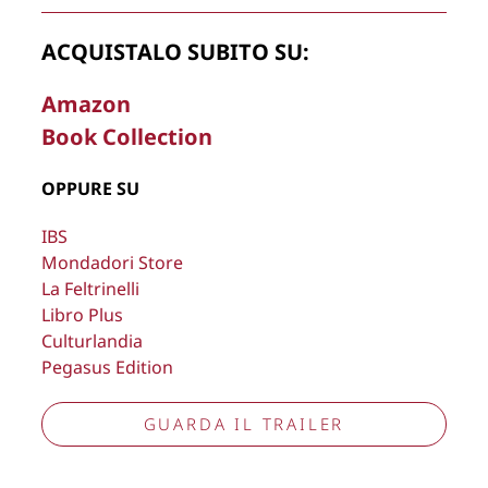
ACQUISTALO SUBITO SU:
La Direzione stabilisce insindacabilmente di inserire,
Amazon
rimuovere, oscurare, modificare, immagini e testi del sito, a
Book Collection
propria discrezione.
Copyright © 2026
Lisa Bernardini
– P.IVA 14910741009
OPPURE SU
Cookie Policy
Privacy Policy
IBS
Aggiorna preferenze tracciamento
Mondadori Store
La Feltrinelli
Libro Plus
Culturlandia
Pegasus Edition
GUARDA IL TRAILER