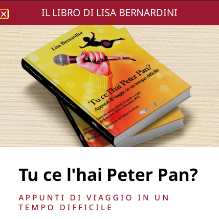
IL LIBRO DI LISA BERNARDINI
Lisa Bernardini
Trinità (3)
Tu ce l'hai Peter Pan?
La Direzione stabilisce insindacabilmente di inserire,
APPUNTI DI VIAGGIO IN UN
rimuovere, oscurare, modificare, immagini e testi del sito, a
TEMPO DIFFICILE
propria discrezione.