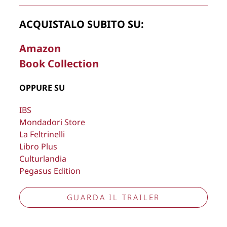
Copyright © 2026
Lisa Bernardini
– P.IVA 14910741009
ACQUISTALO SUBITO SU:
Cookie Policy
Privacy Policy
Aggiorna preferenze tracciamento
Amazon
Book Collection
OPPURE SU
IBS
Mondadori Store
La Feltrinelli
Libro Plus
Culturlandia
Pegasus Edition
GUARDA IL TRAILER