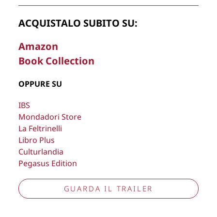
rimuovere, oscurare, modificare, immagini e testi del sito, a
propria discrezione.
ACQUISTALO SUBITO SU:
Copyright © 2026
Lisa Bernardini
– P.IVA 14910741009
Amazon
Cookie Policy
Privacy Policy
Book Collection
Aggiorna preferenze tracciamento
OPPURE SU
IBS
Mondadori Store
La Feltrinelli
Libro Plus
Culturlandia
Pegasus Edition
GUARDA IL TRAILER