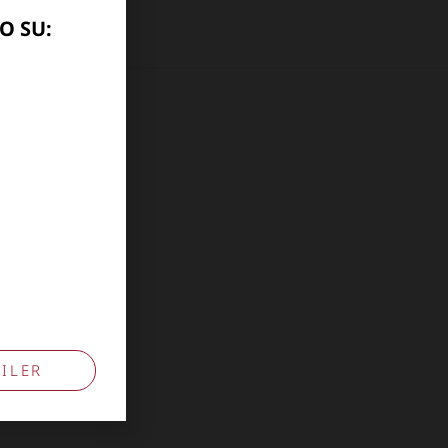
O SU:
10741009
ILER