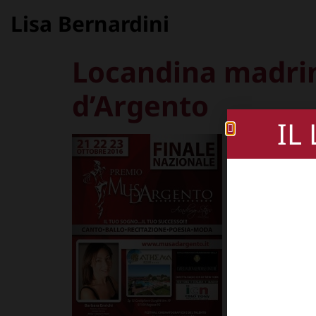
Lisa Bernardini
Locandina madrin
d’Argento
IL