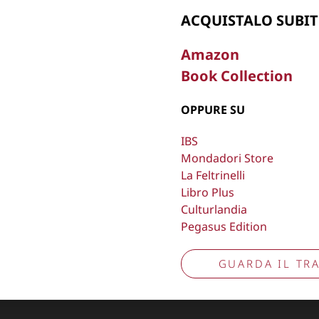
ACQUISTALO SUBIT
Amazon
Book Collection
, oscurare,
Copyright © 2026
Lisa Bernardini
– P.IVA 149
Cookie Policy
Privacy Policy
OPPURE SU
Aggiorna preferenze tracciamento
IBS
Mondadori Store
La Feltrinelli
Libro Plus
Culturlandia
Pegasus Edition
GUARDA IL TRA