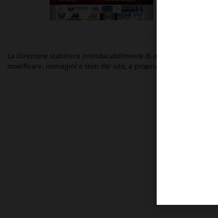
La Direzione stabilisce insindacabilmente di inserire, rimuovere
modificare, immagini e testi del sito, a propria discrezione.