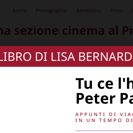
Eventi
Photographer
Exhibitions
Press
a sezione cinema al 
 LIBRO DI LISA BERNARD
Tu ce l'
Peter P
APPUNTI DI VI
IN UN TEMPO DI