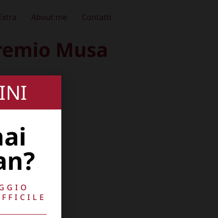
Extra
About me
Contatti
Premio Musa
INI
hai
an?
AGGIO
FFICILE