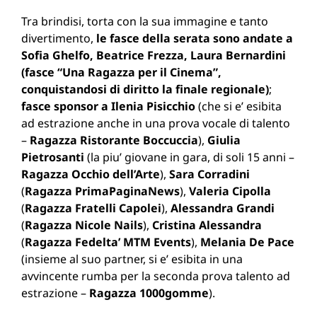
Tra brindisi, torta con la sua immagine e tanto
divertimento,
le fasce della serata sono andate a
Sofia Ghelfo, Beatrice Frezza, Laura Bernardini
(fasce “Una Ragazza per il Cinema”,
conquistandosi di diritto la finale regionale)
;
fasce sponsor a Ilenia Pisicchio
(che si e’ esibita
ad estrazione anche in una prova vocale di talento
–
Ragazza Ristorante Boccuccia
),
Giulia
Pietrosanti
(la piu’ giovane in gara, di soli 15 anni –
Ragazza Occhio dell’Arte
),
Sara Corradini
(
Ragazza PrimaPaginaNews
),
Valeria Cipolla
(
Ragazza Fratelli Capolei
),
Alessandra Grandi
(
Ragazza Nicole Nails
),
Cristina Alessandra
(
Ragazza Fedelta’ MTM Events
),
Melania De Pace
(insieme al suo partner, si e’ esibita in una
avvincente rumba per la seconda prova talento ad
estrazione –
Ragazza 1000gomme
).