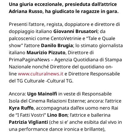
Una giuria eccezionale, presieduta dall’attrice
Adriana Russo, ha giudicato le ragazze in gara.
Presenti l’attore, regista, doppiatore e direttore di
doppiaggio italiano
Giovanni Brusatori
; da
palcoscenici come CentoVetrinie e “Tale e Quale
show” l’attore
Danilo Brugia
; lo stimato giornalista
italiano
Maurizio Pizzuto
, Direttore di
PrimaPaginaNews – Agenzia Quotidiana di Stampa
Nazionale nonché Direttore del quotidiano on-
line
www.culturalnews.it
e Direttore Responsabile
del TG Culturale -Cultural TG.
Ancora:
Ugo Mainolfi
in veste di Responsabile
Isola del Cinema Relazioni Esterne; ancora: l’attrice
Kyra Ruffo
, accompagnata dall’ex uomo nero Rai
de “I Fatti Vostri”
Lino Bon
; l’attrice e ballerina
Patrizia Viglianti
(che si e’ anche esibita dal vivo in
una performance dance ironica e brillante),