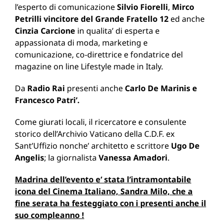
l’esperto di comunicazione
Silvio Fiorelli
,
Mirco
Petrilli vincitore del Grande Fratello 12
ed anche
Cinzia Carcione
in qualita’ di esperta e
appassionata di moda, marketing e
comunicazione, co-direttrice e fondatrice del
magazine on line Lifestyle made in Italy.
Da
Radio Rai
presenti anche
Carlo De Marinis e
Francesco Patri’.
Come giurati locali, il ricercatore e consulente
storico dell’Archivio Vaticano della C.D.F. ex
Sant’Uffizio nonche’ architetto e scrittore
Ugo De
Angelis
; la giornalista
Vanessa Amadori
.
Madrina dell’evento e’ stata l’intramontabile
icona del Cinema Italiano, Sandra Milo, che a
fine serata ha festeggiato con i presenti anche il
suo compleanno !