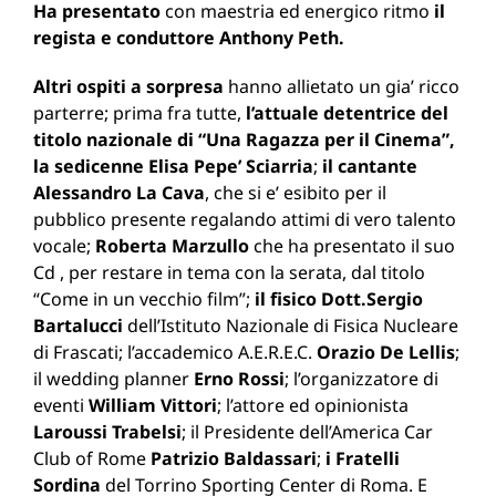
Ha presentato
con maestria ed energico ritmo
il
regista e conduttore Anthony Peth.
Altri ospiti a sorpresa
hanno allietato un gia’ ricco
parterre; prima fra tutte,
l’attuale detentrice del
titolo nazionale di “Una Ragazza per il Cinema”,
la sedicenne Elisa Pepe’ Sciarria
;
il cantante
Alessandro La Cava
, che si e’ esibito per il
pubblico presente regalando attimi di vero talento
vocale;
Roberta Marzullo
che ha presentato il suo
Cd , per restare in tema con la serata, dal titolo
“Come in un vecchio film”;
il fisico Dott.Sergio
Bartalucci
dell’Istituto Nazionale di Fisica Nucleare
di Frascati; l’accademico A.E.R.E.C.
Orazio De Lellis
;
il wedding planner
Erno Rossi
; l’organizzatore di
eventi
William Vittori
; l’attore ed opinionista
Laroussi Trabelsi
; il Presidente dell’America Car
Club of Rome
Patrizio Baldassari
;
i Fratelli
Sordina
del Torrino Sporting Center di Roma. E