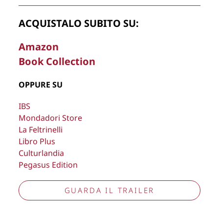
rimuovere, oscurare, modificare, immagini e testi del sito, a
propria discrezione.
ACQUISTALO SUBITO SU:
Copyright © 2026
Lisa Bernardini
– P.IVA 14910741009
Amazon
Cookie Policy
Privacy Policy
Book Collection
Aggiorna preferenze tracciamento
OPPURE SU
IBS
Mondadori Store
La Feltrinelli
Libro Plus
Culturlandia
Pegasus Edition
GUARDA IL TRAILER