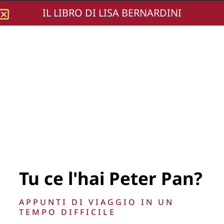
IL LIBRO DI LISA BERNARDINI
Lisa Bernardini
Presentazione Born
Again_4 (Small)
Tu ce l'hai Peter Pan?
APPUNTI DI VIAGGIO IN UN
TEMPO DIFFICILE
La Direzione stabilisce insindacabilmente di inserire,