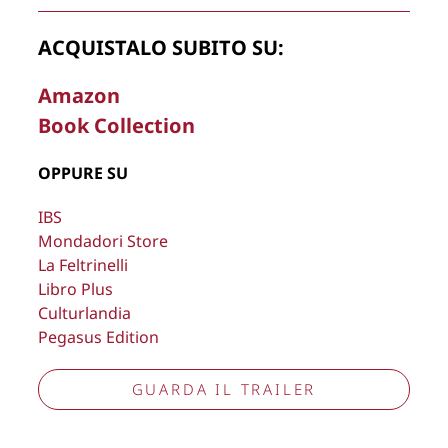
rimuovere, oscurare, modificare, immagini e testi del sito, a
propria discrezione.
ACQUISTALO SUBITO SU:
Copyright © 2026
Lisa Bernardini
– P.IVA 14910741009
Amazon
Cookie Policy
Privacy Policy
Book Collection
Aggiorna preferenze tracciamento
OPPURE SU
IBS
Mondadori Store
La Feltrinelli
Libro Plus
Culturlandia
Pegasus Edition
GUARDA IL TRAILER