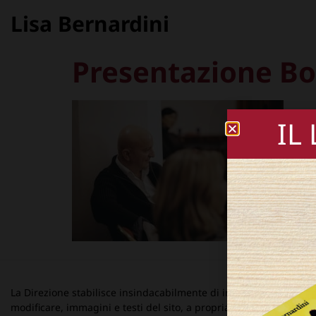
Lisa Bernardini
Presentazione Bo
IL
La Direzione stabilisce insindacabilmente di inserire, rimuovere
modificare, immagini e testi del sito, a propria discrezione.