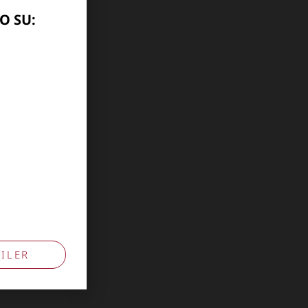
O SU:
ILER