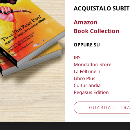
Aggiorna preferenze tracciamento
ACQUISTALO SUBIT
Amazon
Book Collection
OPPURE SU
IBS
Mondadori Store
La Feltrinelli
Libro Plus
Culturlandia
Pegasus Edition
GUARDA IL TRA