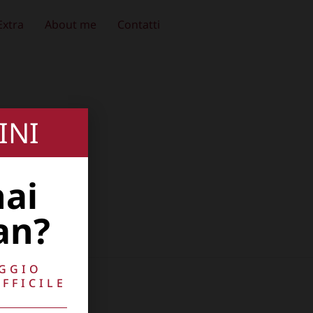
Extra
About me
Contatti
INI
hai
an?
AGGIO
FFICILE
10741009