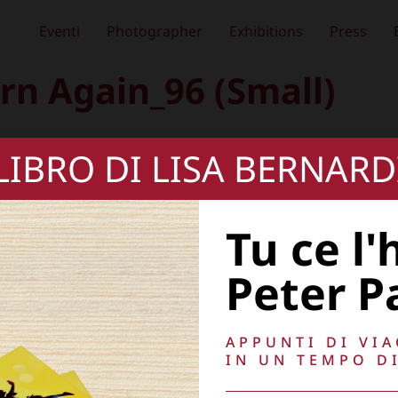
Eventi
Photographer
Exhibitions
Press
rn Again_96 (Small)
 LIBRO DI LISA BERNARD
Tu ce l'
Peter P
APPUNTI DI VI
IN UN TEMPO DI
, oscurare,
Copyright © 2026
Lisa Bernardini
– P.IVA 149
Cookie Policy
Privacy Policy