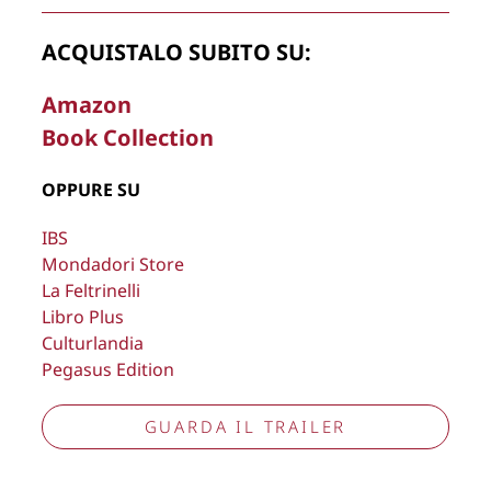
La Direzione stabilisce insindacabilmente di inserire,
ACQUISTALO SUBITO SU:
rimuovere, oscurare, modificare, immagini e testi del sito, a
propria discrezione.
Amazon
Book Collection
Copyright © 2026
Lisa Bernardini
– P.IVA 14910741009
Cookie Policy
Privacy Policy
OPPURE SU
Aggiorna preferenze tracciamento
IBS
Mondadori Store
La Feltrinelli
Libro Plus
Culturlandia
Pegasus Edition
GUARDA IL TRAILER