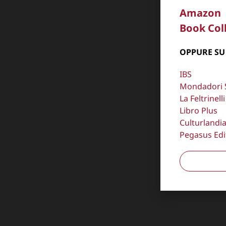
Amazon
Book Col
OPPURE SU
IBS
Mondadori 
La Feltrinelli
Libro Plus
Culturlandi
Pegasus Edi