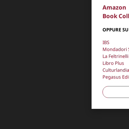
Amazon
Book Col
OPPURE SU
IBS
Mondadori 
La Feltrinelli
Libro Plus
Culturlandi
Pegasus Edi