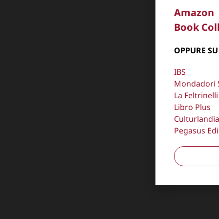
Amazon
Book Col
OPPURE SU
IBS
Mondadori 
La Feltrinelli
Libro Plus
Culturlandi
Pegasus Edi