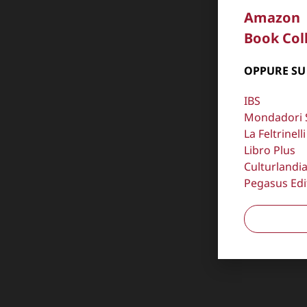
Amazon
Book Col
OPPURE SU
IBS
Mondadori 
La Feltrinelli
Libro Plus
Culturlandi
Pegasus Edi