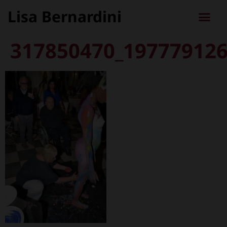
Lisa Bernardini
317850470_19777912