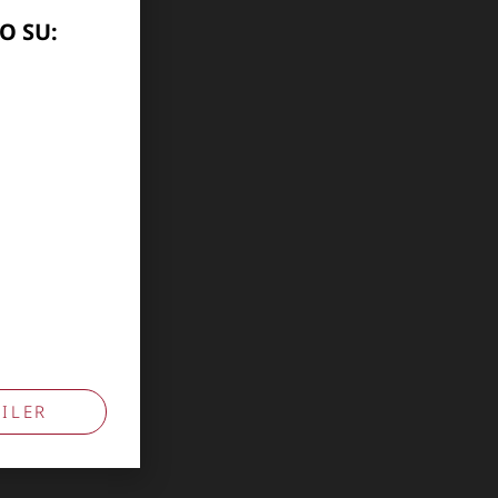
O SU:
ILER