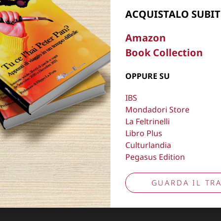
Aggiorna preferenze tracciamento
ACQUISTALO SUBIT
Amazon
Book Collection
OPPURE SU
IBS
Mondadori Store
La Feltrinelli
Libro Plus
Culturlandia
Pegasus Edition
GUARDA IL TRA