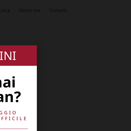
Extra
About me
Contatti
INI
hai
an?
AGGIO
FFICILE
10741009