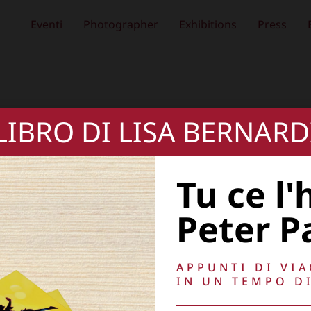
Eventi
Photographer
Exhibitions
Press
 LIBRO DI LISA BERNARD
Tu ce l'
Peter P
APPUNTI DI VI
IN UN TEMPO DI
, oscurare,
Copyright © 2026
Lisa Bernardini
– P.IVA 149
Cookie Policy
Privacy Policy