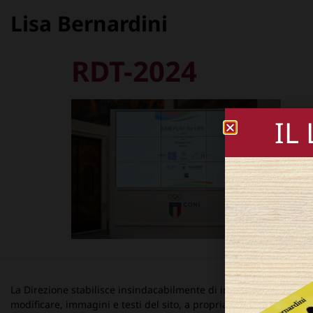
Lisa Bernardini
RDT-2024
IL
La Direzione stabilisce insindacabilmente di inserire, rimuovere
modificare, immagini e testi del sito, a propria discrezione.