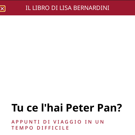
IL LIBRO DI LISA BERNARDINI
Lisa Bernardini
RDT-2170
Tu ce l'hai Peter Pan?
La Direzione stabilisce insindacabilmente di inserire,
APPUNTI DI VIAGGIO IN UN
rimuovere, oscurare, modificare, immagini e testi del sito, a
TEMPO DIFFICILE
propria discrezione.