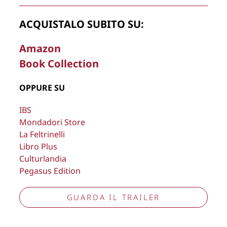
Copyright © 2026
Lisa Bernardini
– P.IVA 14910741009
ACQUISTALO SUBITO SU:
Cookie Policy
Privacy Policy
Aggiorna preferenze tracciamento
Amazon
Book Collection
OPPURE SU
IBS
Mondadori Store
La Feltrinelli
Libro Plus
Culturlandia
Pegasus Edition
GUARDA IL TRAILER