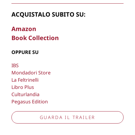
Copyright © 2026
Lisa Bernardini
– P.IVA 14910741009
ACQUISTALO SUBITO SU:
Cookie Policy
Privacy Policy
Aggiorna preferenze tracciamento
Amazon
Book Collection
OPPURE SU
IBS
Mondadori Store
La Feltrinelli
Libro Plus
Culturlandia
Pegasus Edition
GUARDA IL TRAILER