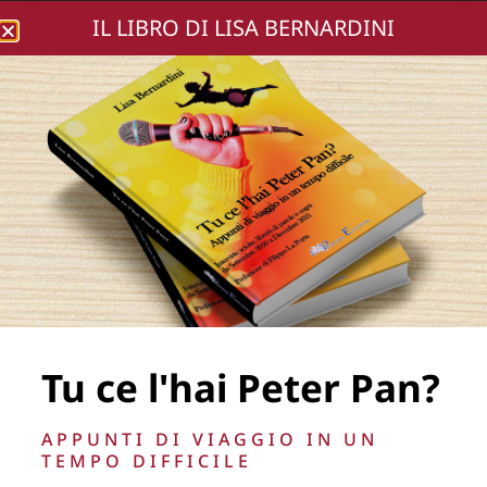
IL LIBRO DI LISA BERNARDINI
Lisa Bernardini
RDT-2557
Tu ce l'hai Peter Pan?
La Direzione stabilisce insindacabilmente di inserire,
APPUNTI DI VIAGGIO IN UN
rimuovere, oscurare, modificare, immagini e testi del sito, a
TEMPO DIFFICILE
propria discrezione.