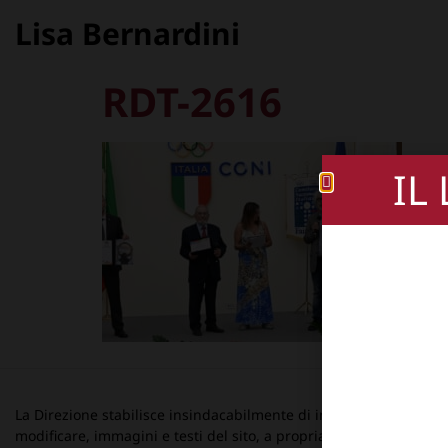
Lisa Bernardini
RDT-2616
IL
La Direzione stabilisce insindacabilmente di inserire, rimuovere
modificare, immagini e testi del sito, a propria discrezione.