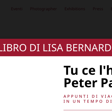
Eventi
Photographer
Exhibitions
Press
 LIBRO DI LISA BERNARD
Tu ce l'
Peter P
APPUNTI DI VI
IN UN TEMPO DI
, oscurare,
Copyright © 2026
Lisa Bernardini
– P.IVA 149
Cookie Policy
Privacy Policy