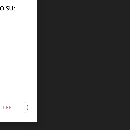
O SU:
ILER