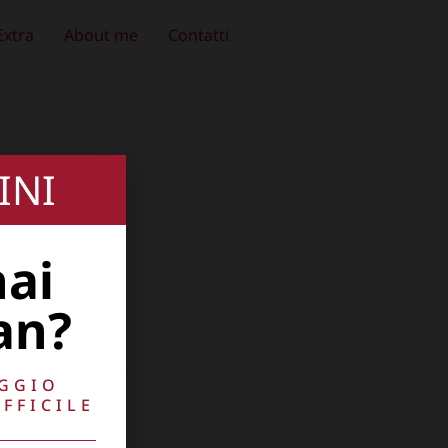
Extra
About me
Contatti
INI
hai
an?
AGGIO
FFICILE
10741009