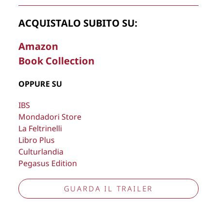
Copyright © 2026
Lisa Bernardini
– P.IVA 14910741009
ACQUISTALO SUBITO SU:
Cookie Policy
Privacy Policy
Aggiorna preferenze tracciamento
Amazon
Book Collection
OPPURE SU
IBS
Mondadori Store
La Feltrinelli
Libro Plus
Culturlandia
Pegasus Edition
GUARDA IL TRAILER