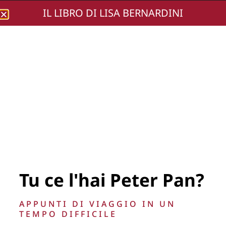
IL LIBRO DI LISA BERNARDINI
Lisa Bernardini
RDT-2673
Tu ce l'hai Peter Pan?
La Direzione stabilisce insindacabilmente di inserire,
APPUNTI DI VIAGGIO IN UN
rimuovere, oscurare, modificare, immagini e testi del sito, a
TEMPO DIFFICILE
propria discrezione.