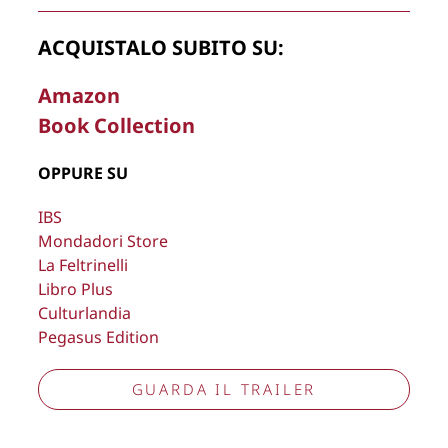
Copyright © 2026
Lisa Bernardini
– P.IVA 14910741009
ACQUISTALO SUBITO SU:
Cookie Policy
Privacy Policy
Aggiorna preferenze tracciamento
Amazon
Book Collection
OPPURE SU
IBS
Mondadori Store
La Feltrinelli
Libro Plus
Culturlandia
Pegasus Edition
GUARDA IL TRAILER