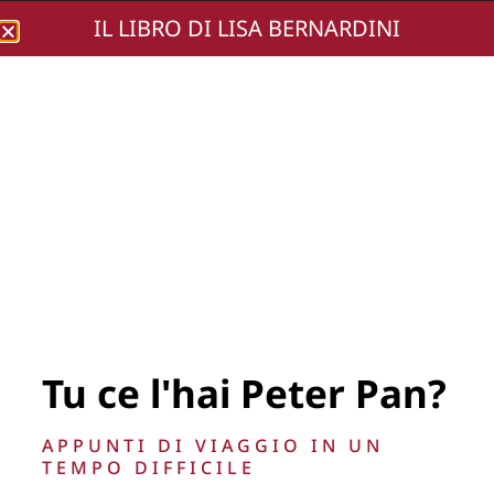
IL LIBRO DI LISA BERNARDINI
Lisa Bernardini
RDT-3003
Tu ce l'hai Peter Pan?
La Direzione stabilisce insindacabilmente di inserire,
APPUNTI DI VIAGGIO IN UN
rimuovere, oscurare, modificare, immagini e testi del sito, a
TEMPO DIFFICILE
propria discrezione.