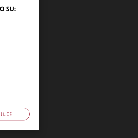
O SU:
ILER