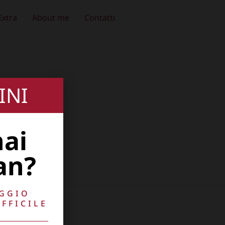
Extra
About me
Contatti
INI
hai
an?
AGGIO
FFICILE
10741009