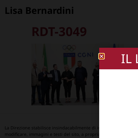
Lisa Bernardini
RDT-3049
IL
La Direzione stabilisce insindacabilmente di inserire, rimuovere
modificare, immagini e testi del sito, a propria discrezione.