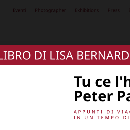
Eventi
Photographer
Exhibitions
Press
 LIBRO DI LISA BERNARD
Tu ce l'
Peter P
APPUNTI DI VI
IN UN TEMPO DI
, oscurare,
Copyright © 2026
Lisa Bernardini
– P.IVA 149
Cookie Policy
Privacy Policy