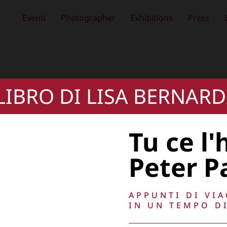
Eventi
Photographer
Exhibitions
Press
 LIBRO DI LISA BERNARD
Tu ce l'
Peter P
APPUNTI DI VI
IN UN TEMPO DI
, oscurare,
Copyright © 2026
Lisa Bernardini
– P.IVA 149
Cookie Policy
Privacy Policy