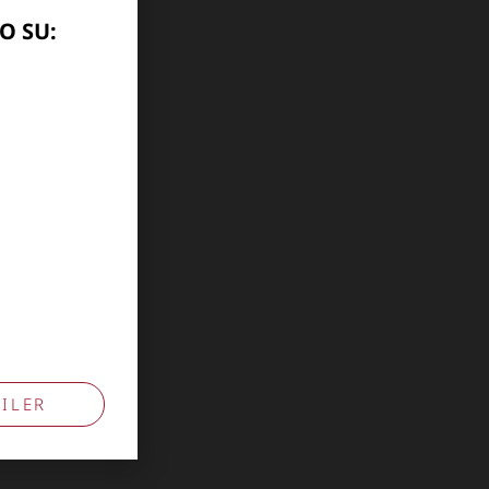
O SU:
ILER