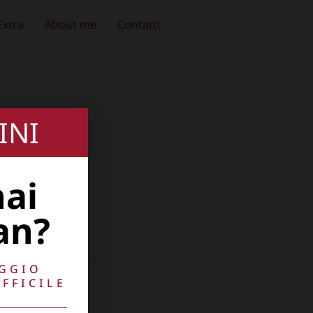
Extra
About me
Contatti
INI
hai
an?
AGGIO
FFICILE
10741009