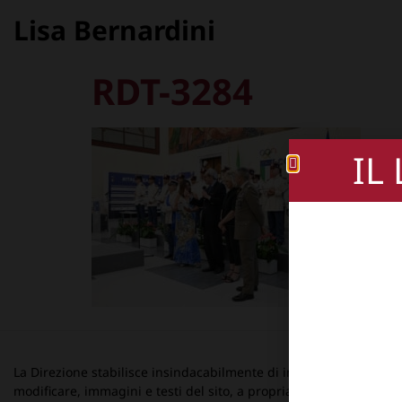
Lisa Bernardini
RDT-3284
IL
La Direzione stabilisce insindacabilmente di inserire, rimuovere
modificare, immagini e testi del sito, a propria discrezione.