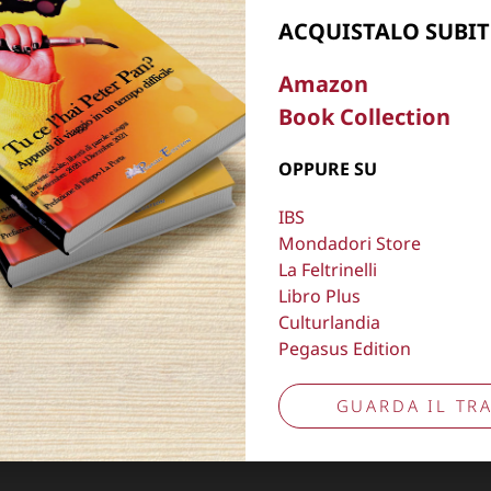
Aggiorna preferenze tracciamento
ACQUISTALO SUBIT
Amazon
Book Collection
OPPURE SU
IBS
Mondadori Store
La Feltrinelli
Libro Plus
Culturlandia
Pegasus Edition
GUARDA IL TRA