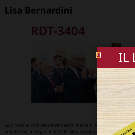
Lisa Bernardini
RDT-3404
IL
La Direzione stabilisce insindacabilmente di inserire, rimuovere
modificare, immagini e testi del sito, a propria discrezione.