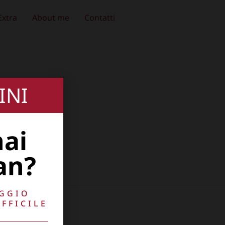
Extra
About me
Contatti
INI
hai
an?
AGGIO
FFICILE
10741009