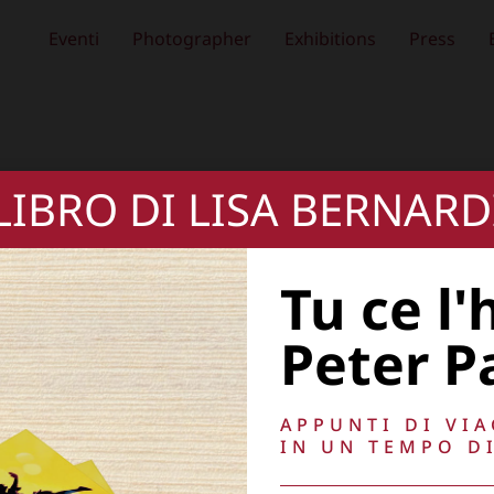
Eventi
Photographer
Exhibitions
Press
 LIBRO DI LISA BERNARD
Tu ce l'
Peter P
APPUNTI DI VI
IN UN TEMPO DI
, oscurare,
Copyright © 2026
Lisa Bernardini
– P.IVA 149
Cookie Policy
Privacy Policy