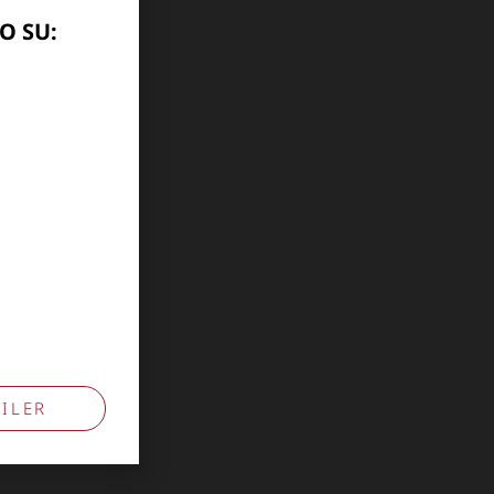
O SU:
ILER