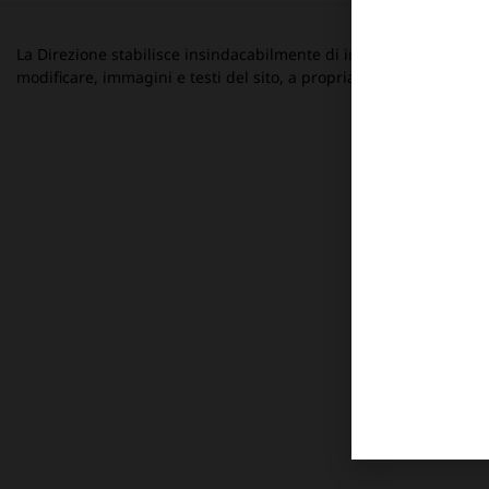
La Direzione stabilisce insindacabilmente di inserire, rimuovere
modificare, immagini e testi del sito, a propria discrezione.