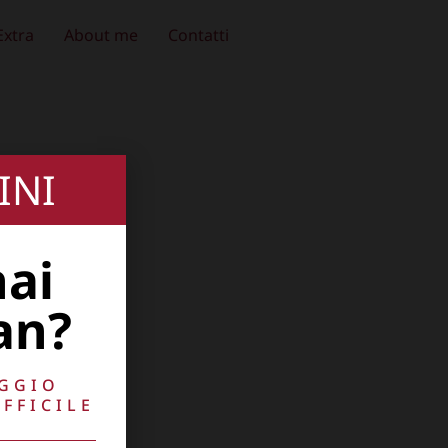
Extra
About me
Contatti
INI
hai
an?
AGGIO
FFICILE