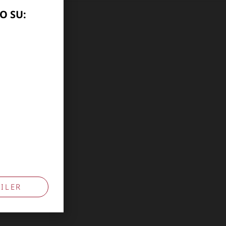
O SU:
10741009
ILER