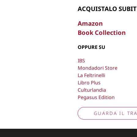
ACQUISTALO SUBIT
, oscurare,
Copyright © 2026
Lisa Bernardini
– P.IVA 149
Amazon
Cookie Policy
Privacy Policy
Aggiorna preferenze tracciamento
Book Collection
OPPURE SU
IBS
Mondadori Store
La Feltrinelli
Libro Plus
Culturlandia
Pegasus Edition
GUARDA IL TRA