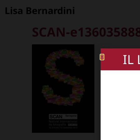
Lisa Bernardini
SCAN-e13603588
IL