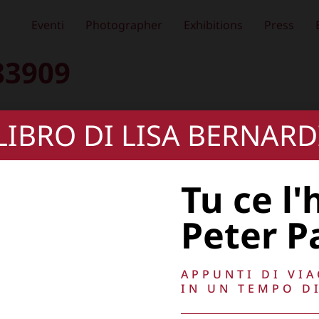
Eventi
Photographer
Exhibitions
Press
83909
 LIBRO DI LISA BERNARD
Tu ce l'
Peter P
APPUNTI DI VI
IN UN TEMPO DI