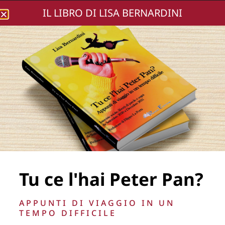
IL LIBRO DI LISA BERNARDINI
Lisa Bernardini
a09f5853-30cc-4480-
8e70-16b44846fcbf
La Direzione stabilisce insindacabilmente di inserire,
rimuovere, oscurare, modificare, immagini e testi del sito, a
Tu ce l'hai Peter Pan?
propria discrezione.
APPUNTI DI VIAGGIO IN UN
Copyright © 2026
Lisa Bernardini
– P.IVA 14910741009
TEMPO DIFFICILE
Cookie Policy
Privacy Policy