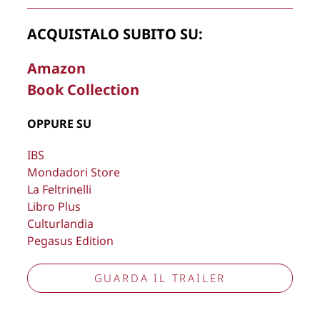
La Direzione stabilisce insindacabilmente di inserire,
ACQUISTALO SUBITO SU:
rimuovere, oscurare, modificare, immagini e testi del sito, a
propria discrezione.
Amazon
Book Collection
Copyright © 2026
Lisa Bernardini
– P.IVA 14910741009
Cookie Policy
Privacy Policy
OPPURE SU
Aggiorna preferenze tracciamento
IBS
Mondadori Store
La Feltrinelli
Libro Plus
Culturlandia
Pegasus Edition
GUARDA IL TRAILER