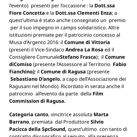
l’evento)
presenti per l’occasione : la
Dott.ssa
Fiore Concetta
e la
Dott.ssa Clementi Enza
; a
quest’ultima è stato anche consegnato un premio
per il suo impegno in campo solidaristico. Altre
istituzioni premiate per il patrocinio concesso al
Musa d’Argento 2016: il
Comune di Vittoria
(presenti il Vice-Sindaco
Andrea La Rosa
ed il
Consigliere Comunale
Stefano Frasca
); il
Comune
di
Comiso
(presente l’Assessore al Territorio
Fabio
Fianchino
);
il
Comune di Ragusa
(presente
Sebastiano D’angelo
, a capo dell’Associazione dei
Ragusani nel Mondo). Ricordato in serata anche il
patrocinio all’evento da parte della
Film
Commission di Ragusa.
Categoria canto
, vincitrice assoluta
Marta
Barrano
, premiata dal Produttore
Silvio
Pacicca della SpcSound,
quest’ultimo
con tanto di
contratto discografico al seguito, alla presenza