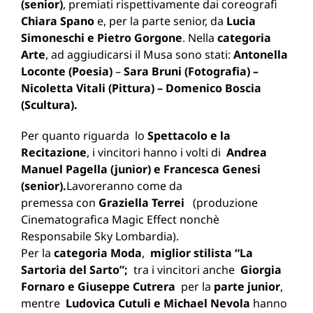
(senior)
, premiati rispettivamente dai coreografi
Chiara Spano
e, per la parte senior, da
Lucia
Simoneschi e Pietro Gorgone
. Nella
categoria
Arte
, ad aggiudicarsi il Musa sono stati:
Antonella
Loconte (Poesia)
–
Sara Bruni (Fotografia) –
Nicoletta Vitali (Pittura) – Domenico Boscia
(Scultura).
Per quanto riguarda lo
Spettacolo e la
Recitazione
, i vincitori hanno i volti di
Andrea
Manuel Pagella (junior) e Francesca Genesi
(senior).
Lavoreranno come da
premessa con
Graziella Terrei
(produzione
Cinematografica Magic Effect nonchè
Responsabile Sky Lombardia).
Per la
categoria Moda
,
miglior stilista “La
Sartoria del Sarto”;
tra i vincitori anche
Giorgia
Fornaro e Giuseppe Cutrera
per la
parte junior
,
mentre
Ludovica Cutuli e Michael Nevola
hanno