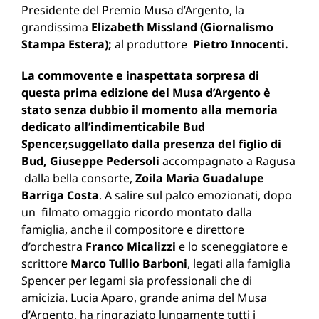
Presidente del Premio Musa d’Argento, la
grandissima
Elizabeth Missland (Giornalismo
Stampa Estera);
al produttore
Pietro Innocenti.
La commovente e inaspettata sorpresa di
questa prima edizione del Musa d’Argento è
stato senza dubbio il momento alla memoria
dedicato all’indimenticabile Bud
Spencer,
suggellato dalla presenza del figlio di
Bud, Giuseppe Pedersoli
accompagnato a Ragusa
dalla bella consorte,
Zoila Maria Guadalupe
Barriga Costa
. A salire sul palco emozionati, dopo
un filmato omaggio ricordo montato dalla
famiglia, anche il compositore e direttore
d’orchestra
Franco Micalizzi
e lo sceneggiatore e
scrittore
Marco Tullio Barboni
, legati alla famiglia
Spencer per legami sia professionali che di
amicizia. Lucia Aparo, grande anima del Musa
d’Argento, ha ringraziato lungamente tutti i