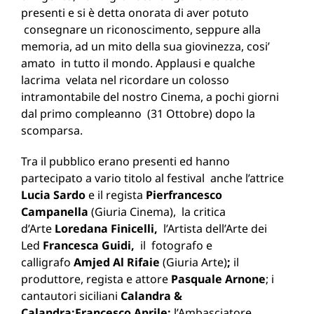
presenti e si è detta onorata di aver potuto
consegnare un riconoscimento, seppure alla
memoria, ad un mito della sua giovinezza, cosi’
amato in tutto il mondo. Applausi e qualche
lacrima velata nel ricordare un colosso
intramontabile del nostro Cinema, a pochi giorni
dal primo compleanno (31 Ottobre) dopo la
scomparsa.
Tra il pubblico erano presenti ed hanno
partecipato a vario titolo al festival anche l’attrice
Lucia Sardo
e il regista
Pierfrancesco
Campanella
(Giuria Cinema), la critica
d’Arte
Loredana Finicelli,
l’Artista dell’Arte dei
Led
Francesca Guidi,
il fotografo e
calligrafo
Amjed Al Rifaie
(Giuria Arte)
;
il
produttore, regista e attore
Pasquale Arnone
; i
cantautori siciliani
Calandra &
Calandra;
Francesco Aprile;
l’Ambasciatore