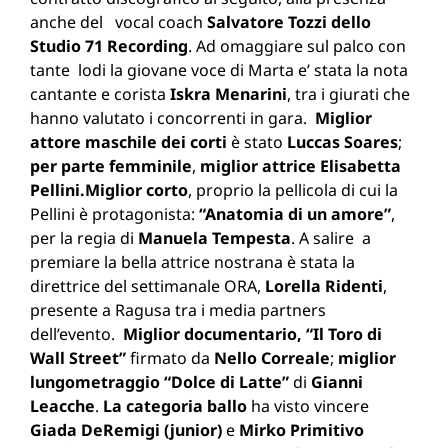
anche del vocal coach
Salvatore Tozzi dello
Studio 71 Recording
. Ad omaggiare sul palco con
tante lodi la giovane voce di Marta e’ stata la nota
cantante e corista
Iskra Menarini
, tra i giurati che
hanno valutato i concorrenti in gara.
Miglior
attore maschile dei corti
è stato
Luccas Soares
;
per parte femminile
,
miglior attrice Elisabetta
Pellini.
Miglior corto
, proprio la pellicola di cui la
Pellini è protagonista:
“Anatomia di un amore”
,
per la regia di
Manuela Tempesta
. A salire a
premiare la bella attrice nostrana è stata la
direttrice del settimanale ORA,
Lorella Ridenti
,
presente a Ragusa tra i media partners
dell’evento.
Miglior documentario, “Il Toro di
Wall Street”
firmato da
Nello Correale
;
miglior
lungometraggio “Dolce di Latte”
di
Gianni
Leacche
.
La categoria ballo
ha visto vincere
Giada DeRemigi (junior)
e
Mirko Primitivo