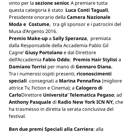
vinto per la
sezione senior.
A premiare tutta
questa categoria è stato
Luca Conti Taguali
,
Presidente onorario della
Camera Nazionale
Moda e Costume
, tra gli sponsor e i patrocini del
Musa d’Argento 2016.
Premio Make-up
a
Sally Speranza
, premiata
dalla Responsabile della Accademia Pablo Gil
Cagne’
Giusy Portolano
e dal Direttore
dell’Accademia
Fabio Oddo
;
Premio Hair Stylist
a
Damiano Torrisi
per mano di
Gennaro Diana.
Tra i numerosi ospiti presenti,
riconoscimenti
speciali
consegnati a
Marina Pennafina
(migliore
attrice Tv, Fiction e Cinema); a
Calogero di
Carlo
Direttore
Universita’ Telematica Pegaso
; ad
Anthony Pasquale
di
Radio New York ICN NY,
che
ha trasmesso in diretta la serata conclusiva del
festival.
Ben due premi Speciali alla Carriera
: alla