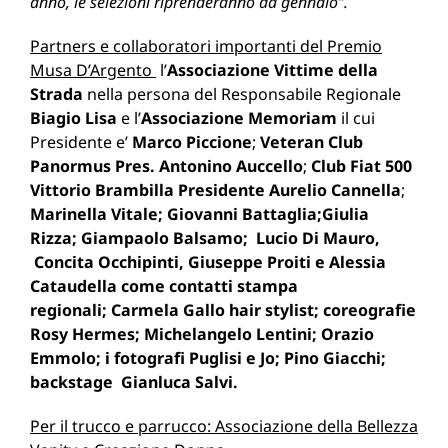
anno, le selezioni riprenderanno da gennaio”.
Partners e collaboratori importanti del Premio
Musa D’Argento
l’
Associazione Vittime della
Strada
nella persona del Responsabile Regionale
Biagio Lisa
e l’
Associazione Memoriam
il cui
Presidente e’
Marco Piccione
;
Veteran Club
Panormus Pres. Antonino Auccello
;
Club Fiat 500
Vittorio Brambilla Presidente Aurelio Cannella
;
Marinella Vitale; Giovanni Battaglia;Giulia
Rizza;
Giampaolo Balsamo;
Lucio Di Mauro,
Concita Occhipinti, Giuseppe Proiti e Alessia
Cataudella come contatti stampa
regionali;
Carmela Gallo hair stylist; coreografie
Rosy Hermes; Michelangelo Lentini; Orazio
Emmolo; i fotografi Puglisi e Jo;
Pino Giacchi;
backstage Gianluca Salvi.
Per il trucco e parrucco: Associazione della Bellezza