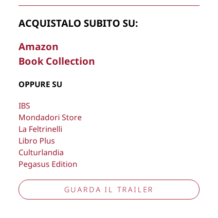
Copyright © 2026
Lisa Bernardini
– P.IVA 14910741009
ACQUISTALO SUBITO SU:
Cookie Policy
Privacy Policy
Aggiorna preferenze tracciamento
Amazon
Book Collection
OPPURE SU
IBS
Mondadori Store
La Feltrinelli
Libro Plus
Culturlandia
Pegasus Edition
GUARDA IL TRAILER