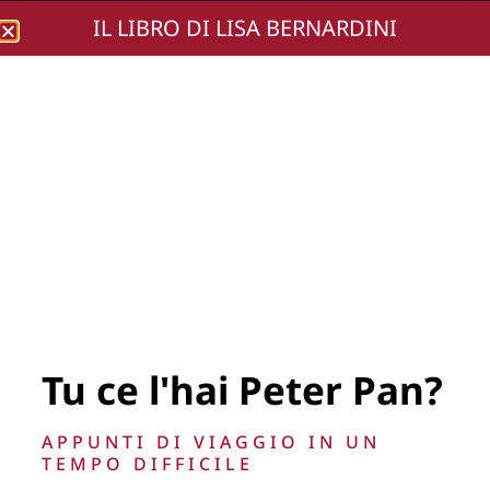
IL LIBRO DI LISA BERNARDINI
Lisa Bernardini
IMG_0223
Tu ce l'hai Peter Pan?
La Direzione stabilisce insindacabilmente di inserire,
APPUNTI DI VIAGGIO IN UN
rimuovere, oscurare, modificare, immagini e testi del sito, a
TEMPO DIFFICILE
propria discrezione.