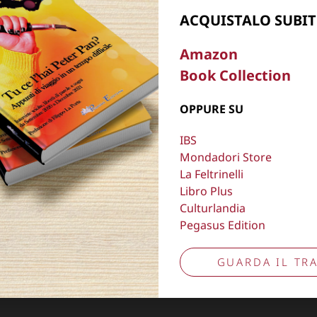
ACQUISTALO SUBIT
, oscurare,
Copyright © 2026
Lisa Bernardini
– P.IVA 149
Amazon
Cookie Policy
Privacy Policy
Book Collection
Aggiorna preferenze tracciamento
OPPURE SU
IBS
Mondadori Store
La Feltrinelli
Libro Plus
Culturlandia
Pegasus Edition
GUARDA IL TRA