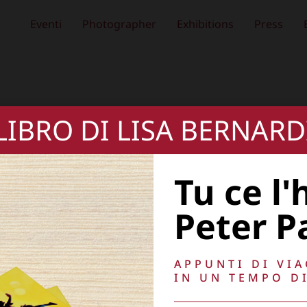
Eventi
Photographer
Exhibitions
Press
 LIBRO DI LISA BERNARD
Tu ce l'
Peter P
APPUNTI DI VI
IN UN TEMPO DI