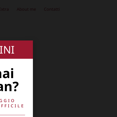
Extra
About me
Contatti
INI
hai
an?
AGGIO
FFICILE