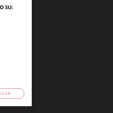
O SU:
10741009
ILER