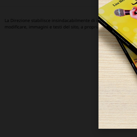
La Direzione stabilisce insindacabilmente di inserire, rimuovere
modificare, immagini e testi del sito, a propria discrezione.