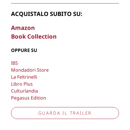
La Direzione stabilisce insindacabilmente di inserire,
ACQUISTALO SUBITO SU:
rimuovere, oscurare, modificare, immagini e testi del sito, a
propria discrezione.
Amazon
Book Collection
Copyright © 2026
Lisa Bernardini
– P.IVA 14910741009
Cookie Policy
Privacy Policy
OPPURE SU
Aggiorna preferenze tracciamento
IBS
Mondadori Store
La Feltrinelli
Libro Plus
Culturlandia
Pegasus Edition
GUARDA IL TRAILER