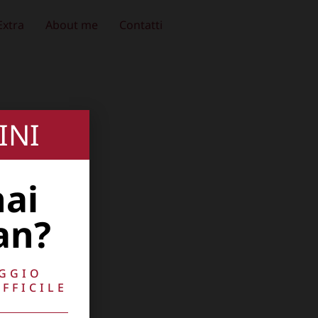
Extra
About me
Contatti
INI
hai
an?
AGGIO
FFICILE