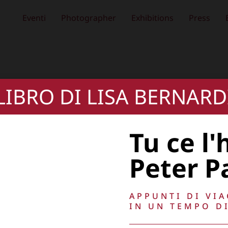
Eventi
Photographer
Exhibitions
Press
 LIBRO DI LISA BERNARD
Tu ce l'
Peter P
APPUNTI DI VI
IN UN TEMPO DI