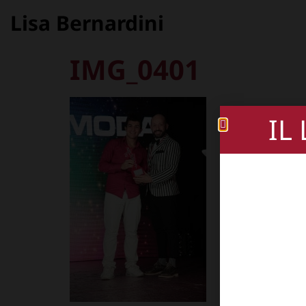
Lisa Bernardini
IMG_0401
IL