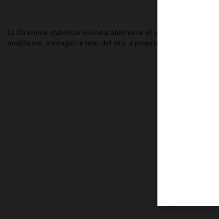
La Direzione stabilisce insindacabilmente di inserire, rimuovere
modificare, immagini e testi del sito, a propria discrezione.