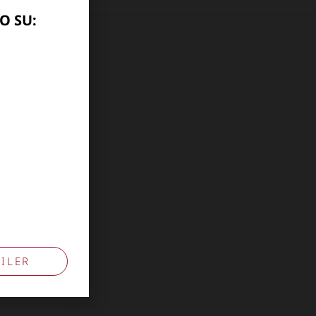
O SU:
10741009
ILER