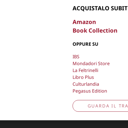
ACQUISTALO SUBIT
, oscurare,
Copyright © 2026
Lisa Bernardini
– P.IVA 149
Amazon
Cookie Policy
Privacy Policy
Book Collection
Aggiorna preferenze tracciamento
OPPURE SU
IBS
Mondadori Store
La Feltrinelli
Libro Plus
Culturlandia
Pegasus Edition
GUARDA IL TRA