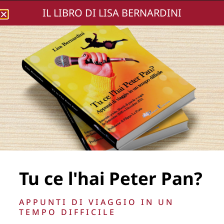
IL LIBRO DI LISA BERNARDINI
Lisa Bernardini
IMG_0467
Tu ce l'hai Peter Pan?
La Direzione stabilisce insindacabilmente di inserire,
APPUNTI DI VIAGGIO IN UN
rimuovere, oscurare, modificare, immagini e testi del sito, a
TEMPO DIFFICILE
propria discrezione.