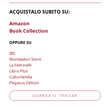
Copyright © 2026
Lisa Bernardini
– P.IVA 14910741009
ACQUISTALO SUBITO SU:
Cookie Policy
Privacy Policy
Aggiorna preferenze tracciamento
Amazon
Book Collection
OPPURE SU
IBS
Mondadori Store
La Feltrinelli
Libro Plus
Culturlandia
Pegasus Edition
GUARDA IL TRAILER