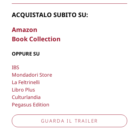
La Direzione stabilisce insindacabilmente di inserire,
ACQUISTALO SUBITO SU:
rimuovere, oscurare, modificare, immagini e testi del sito, a
propria discrezione.
Amazon
Copyright © 2026
Lisa Bernardini
– P.IVA 14910741009
Book Collection
Cookie Policy
Privacy Policy
Aggiorna preferenze tracciamento
OPPURE SU
IBS
Mondadori Store
La Feltrinelli
Libro Plus
Culturlandia
Pegasus Edition
GUARDA IL TRAILER