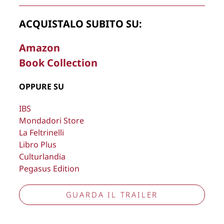
ACQUISTALO SUBITO SU:
Amazon
Book Collection
La Direzione stabilisce insindacabilmente di inserire,
rimuovere, oscurare, modificare, immagini e testi del sito, a
OPPURE SU
propria discrezione.
Copyright © 2026
Lisa Bernardini
– P.IVA 14910741009
IBS
Mondadori Store
Cookie Policy
Privacy Policy
La Feltrinelli
Aggiorna preferenze tracciamento
Libro Plus
Culturlandia
Pegasus Edition
GUARDA IL TRAILER