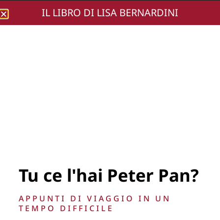
IL LIBRO DI LISA BERNARDINI
Lisa Bernardini
Vittorio Sgarci – Lisa
Bernardini –
Roberto Gallo ©
Flavio Di Properzio
2015 (83)
Tu ce l'hai Peter Pan?
APPUNTI DI VIAGGIO IN UN
TEMPO DIFFICILE