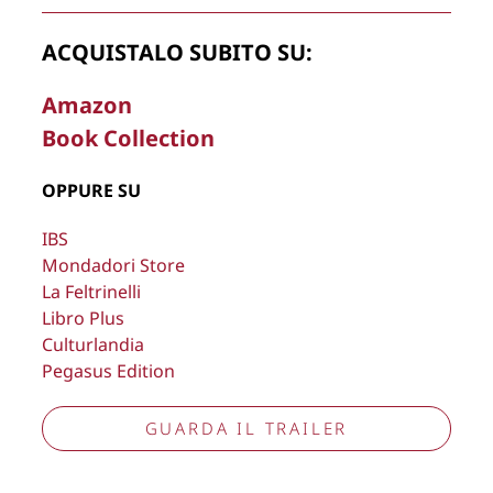
La Direzione stabilisce insindacabilmente di inserire,
ACQUISTALO SUBITO SU:
rimuovere, oscurare, modificare, immagini e testi del sito, a
propria discrezione.
Amazon
Book Collection
Copyright © 2026
Lisa Bernardini
– P.IVA 14910741009
Cookie Policy
Privacy Policy
OPPURE SU
Aggiorna preferenze tracciamento
IBS
Mondadori Store
La Feltrinelli
Libro Plus
Culturlandia
Pegasus Edition
GUARDA IL TRAILER