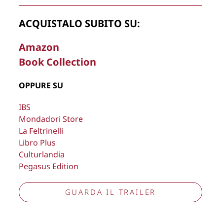
rimuovere, oscurare, modificare, immagini e testi del sito, a
propria discrezione.
ACQUISTALO SUBITO SU:
Copyright © 2026
Lisa Bernardini
– P.IVA 14910741009
Amazon
Cookie Policy
Privacy Policy
Book Collection
Aggiorna preferenze tracciamento
OPPURE SU
IBS
Mondadori Store
La Feltrinelli
Libro Plus
Culturlandia
Pegasus Edition
GUARDA IL TRAILER