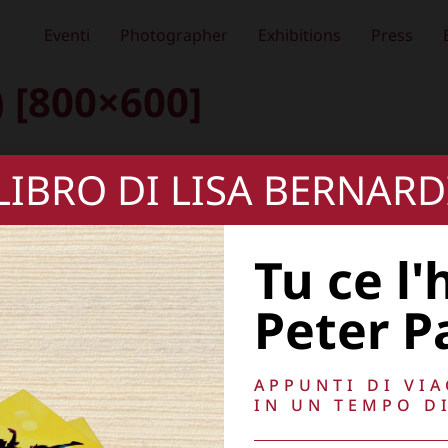
Eventi
Photographer
Exhibitions
Press
 [800×600]
 LIBRO DI LISA BERNARD
Tu ce l'
Peter P
APPUNTI DI VI
IN UN TEMPO DI
, oscurare,
Copyright © 2026
Lisa Bernardini
– P.IVA 149
Cookie Policy
Privacy Policy