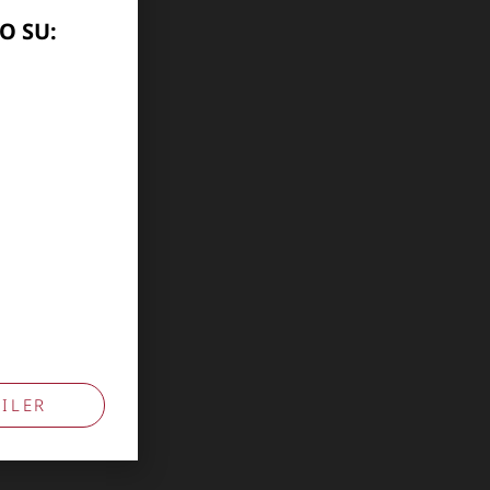
O SU:
ILER