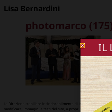
Lisa Bernardini
photomarco (175)
IL
La Direzione stabilisce insindacabilmente di inserire, rimuovere
modificare, immagini e testi del sito, a propria discrezione.