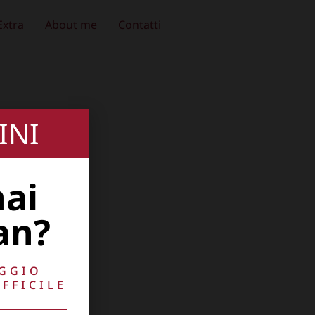
Extra
About me
Contatti
INI
hai
an?
AGGIO
FFICILE
10741009