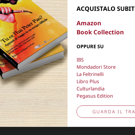
Aggiorna preferenze tracciamento
ACQUISTALO SUBIT
Amazon
Book Collection
OPPURE SU
IBS
Mondadori Store
La Feltrinelli
Libro Plus
Culturlandia
Pegasus Edition
GUARDA IL TRA