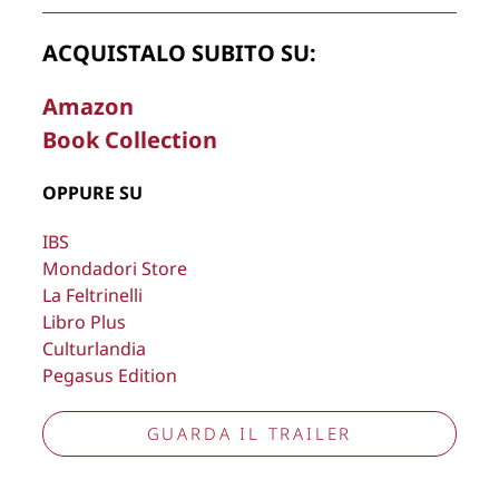
ACQUISTALO SUBITO SU:
La Direzione stabilisce insindacabilmente di inserire,
Amazon
rimuovere, oscurare, modificare, immagini e testi del sito, a
Book Collection
propria discrezione.
Copyright © 2026
Lisa Bernardini
– P.IVA 14910741009
OPPURE SU
Cookie Policy
Privacy Policy
IBS
Aggiorna preferenze tracciamento
Mondadori Store
La Feltrinelli
Libro Plus
Culturlandia
Pegasus Edition
GUARDA IL TRAILER