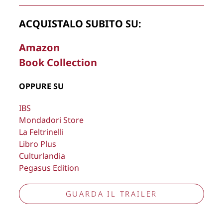
rimuovere, oscurare, modificare, immagini e testi del sito, a
propria discrezione.
ACQUISTALO SUBITO SU:
Copyright © 2026
Lisa Bernardini
– P.IVA 14910741009
Amazon
Cookie Policy
Privacy Policy
Book Collection
Aggiorna preferenze tracciamento
OPPURE SU
IBS
Mondadori Store
La Feltrinelli
Libro Plus
Culturlandia
Pegasus Edition
GUARDA IL TRAILER