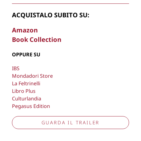
rimuovere, oscurare, modificare, immagini e testi del sito, a
propria discrezione.
ACQUISTALO SUBITO SU:
Copyright © 2026
Lisa Bernardini
– P.IVA 14910741009
Amazon
Cookie Policy
Privacy Policy
Book Collection
Aggiorna preferenze tracciamento
OPPURE SU
IBS
Mondadori Store
La Feltrinelli
Libro Plus
Culturlandia
Pegasus Edition
GUARDA IL TRAILER