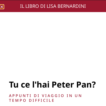
IL LIBRO DI LISA BERNARDINI
Lisa Bernardini
photomarco (307)
[800×600]
Tu ce l'hai Peter Pan?
APPUNTI DI VIAGGIO IN UN
TEMPO DIFFICILE
La Direzione stabilisce insindacabilmente di inserire,