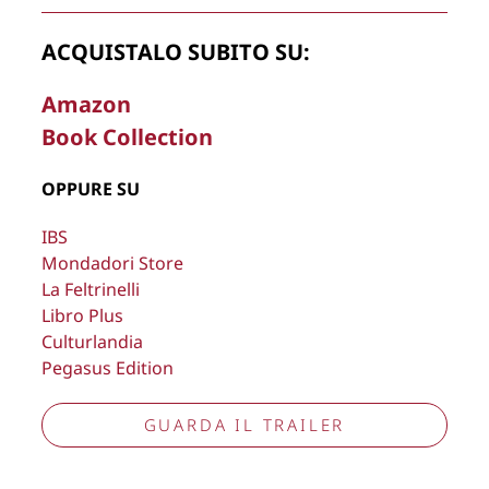
rimuovere, oscurare, modificare, immagini e testi del sito, a
propria discrezione.
ACQUISTALO SUBITO SU:
Copyright © 2026
Lisa Bernardini
– P.IVA 14910741009
Amazon
Cookie Policy
Privacy Policy
Book Collection
Aggiorna preferenze tracciamento
OPPURE SU
IBS
Mondadori Store
La Feltrinelli
Libro Plus
Culturlandia
Pegasus Edition
GUARDA IL TRAILER