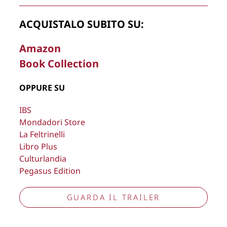
ACQUISTALO SUBITO SU:
La Direzione stabilisce insindacabilmente di inserire,
Amazon
rimuovere, oscurare, modificare, immagini e testi del sito, a
Book Collection
propria discrezione.
Copyright © 2026
Lisa Bernardini
– P.IVA 14910741009
OPPURE SU
Cookie Policy
Privacy Policy
IBS
Aggiorna preferenze tracciamento
Mondadori Store
La Feltrinelli
Libro Plus
Culturlandia
Pegasus Edition
GUARDA IL TRAILER