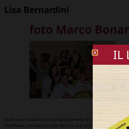
Lisa Bernardini
foto Marco Bonann
IL
La Direzione stabilisce insindacabilmente di inserire, rimuovere
modificare, immagini e testi del sito, a propria discrezione.