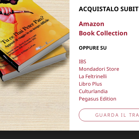
Aggiorna preferenze tracciamento
ACQUISTALO SUBIT
Amazon
Book Collection
OPPURE SU
IBS
Mondadori Store
La Feltrinelli
Libro Plus
Culturlandia
Pegasus Edition
GUARDA IL TRA