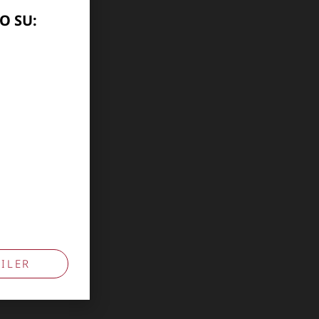
O SU:
ILER