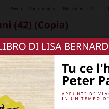
Eventi
Photographer
Exhibitions
Press
i (42) (Copia)
 LIBRO DI LISA BERNARD
Tu ce l'
Peter P
APPUNTI DI VI
IN UN TEMPO DI
, oscurare,
Copyright © 2026
Lisa Bernardini
– P.IVA 149
Cookie Policy
Privacy Policy