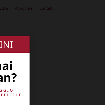
Extra
About me
Contatti
INI
hai
an?
AGGIO
FFICILE
10741009