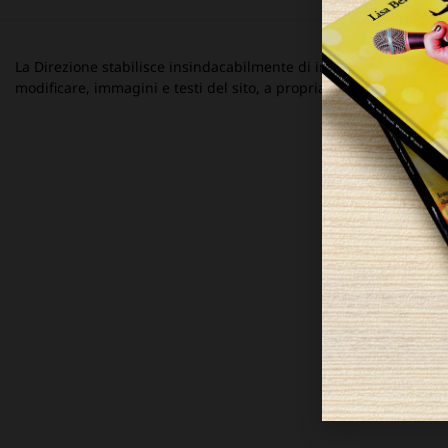
La Direzione stabilisce insindacabilmente di inserire, rimuovere
modificare, immagini e testi del sito, a propria discrezione.