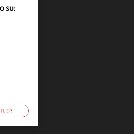
O SU:
10741009
ILER