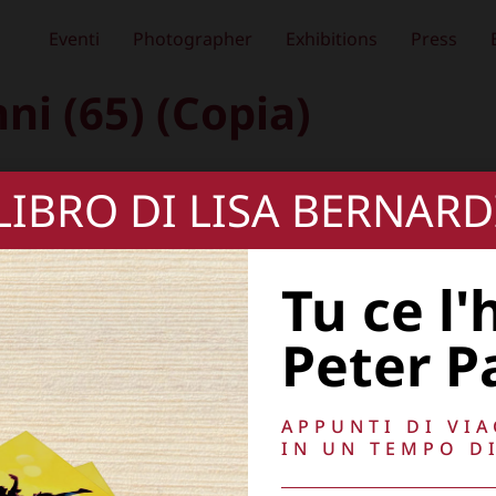
Eventi
Photographer
Exhibitions
Press
i (65) (Copia)
 LIBRO DI LISA BERNARD
Tu ce l'
Peter P
APPUNTI DI VI
IN UN TEMPO DI