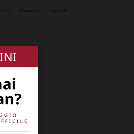
Extra
About me
Contatti
INI
hai
an?
AGGIO
FFICILE