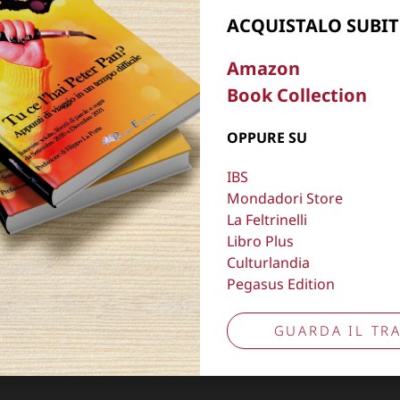
ACQUISTALO SUBIT
, oscurare,
Copyright © 2026
Lisa Bernardini
– P.IVA 149
Amazon
Cookie Policy
Privacy Policy
Book Collection
Aggiorna preferenze tracciamento
OPPURE SU
IBS
Mondadori Store
La Feltrinelli
Libro Plus
Culturlandia
Pegasus Edition
GUARDA IL TRA