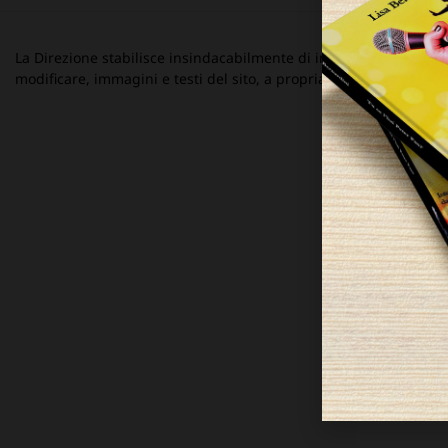
La Direzione stabilisce insindacabilmente di inserire, rimuovere
modificare, immagini e testi del sito, a propria discrezione.