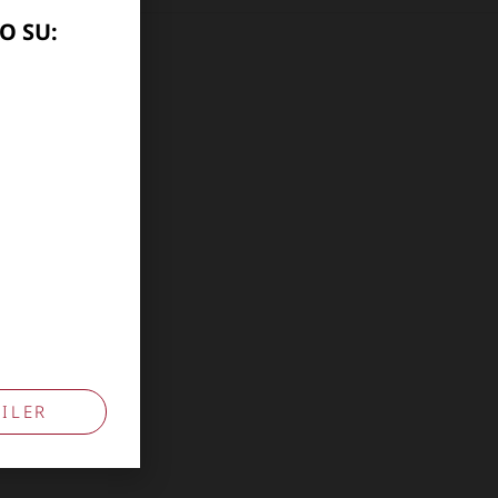
O SU:
10741009
ILER