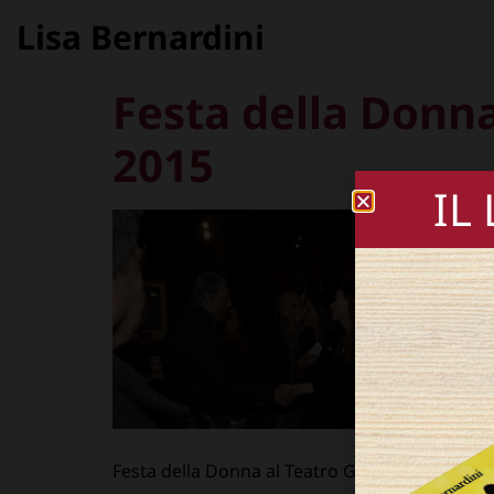
Lisa Bernardini
Festa della Donna
2015
IL
Festa della Donna al Teatro Ghione © Flavio D