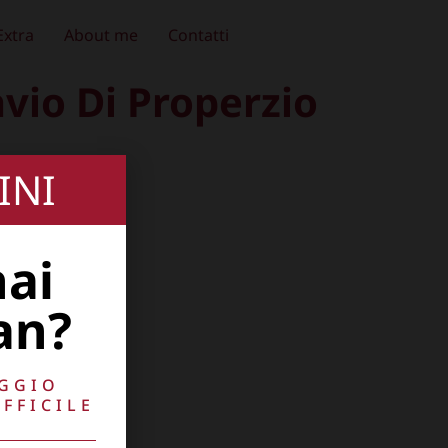
Extra
About me
Contatti
avio Di Properzio
INI
hai
an?
AGGIO
FFICILE