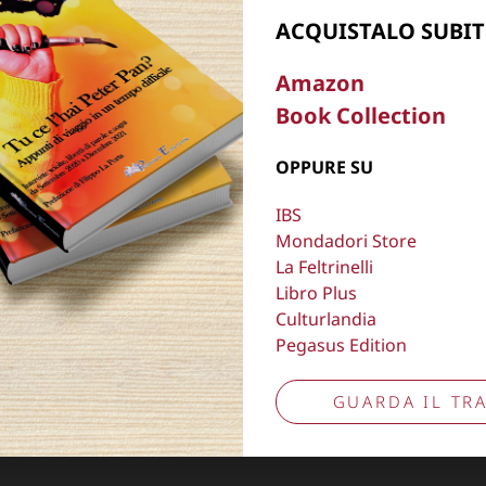
ACQUISTALO SUBIT
, oscurare,
Copyright © 2026
Lisa Bernardini
– P.IVA 149
Amazon
Cookie Policy
Privacy Policy
Book Collection
Aggiorna preferenze tracciamento
OPPURE SU
IBS
Mondadori Store
La Feltrinelli
Libro Plus
Culturlandia
Pegasus Edition
GUARDA IL TRA