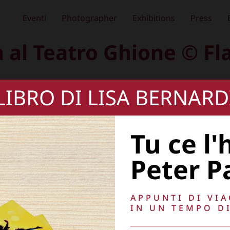
Eventi
Photographer
Exhibitions
Press
 al Teatro Ghione © Fl
 LIBRO DI LISA BERNARD
Tu ce l'
Peter P
APPUNTI DI VI
IN UN TEMPO DI
i Properzio 2015